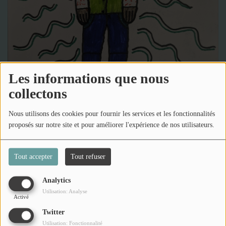
2025
Retour sur nos actions SISM 2025
L'ACTU DES GROUPES D'ENTRAIDE MUTUELLE
(PACA)
Les informations que nous
VIDÉOS
collectons
Nous utilisons des cookies pour fournir les services et les fonctionnalités
PODCASTS
proposés sur notre site et pour améliorer l'expérience de nos utilisateurs.
03 février 2025 - 14:43
-
428 vues
PHOTOS
Tout accepter
Tout refuser
Écouter le podcast
Analytics
PARTICIPEZ
Jean-Michel nous raconte comment sa maladie c'est déclarée.
Utilisation: Analyse
Activé
Ils ont dit / dédicaces
Twitter
Commentaires(0)
Utilisation: Fonctionnalité