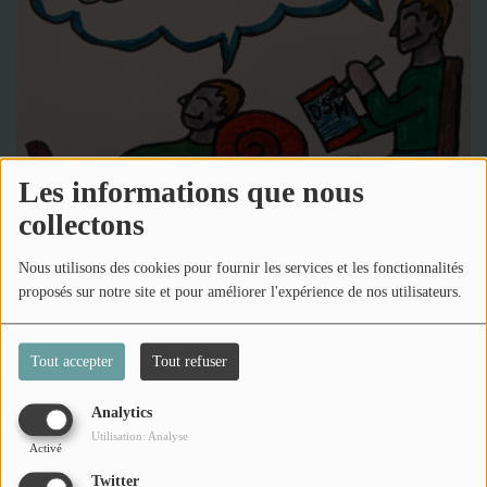
2025
Retour sur nos actions SISM 2025
L'ACTU DES GROUPES D'ENTRAIDE MUTUELLE
(PACA)
Les informations que nous
VIDÉOS
collectons
PODCASTS
Nous utilisons des cookies pour fournir les services et les fonctionnalités
proposés sur notre site et pour améliorer l'expérience de nos utilisateurs.
03 février 2025 - 14:23
-
388 vues
PHOTOS
Tout accepter
Tout refuser
Écouter le podcast
PARTICIPEZ
Analytics
Denis nous parle de lui et du DSM 10, mannuel des Diagnostics et Statistiques
Ils ont dit / dédicaces
Utilisation: Analyse
Activé
des Maladies Mentales.
Twitter