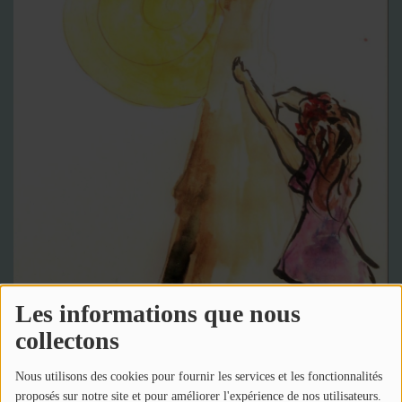
2025
Retour sur nos actions SISM 2025
L'ACTU DES GROUPES D'ENTRAIDE MUTUELLE
(PACA)
VIDÉOS
PODCASTS
PHOTOS
Les informations que nous
PARTICIPEZ
collectons
Ils ont dit / dédicaces
Nous utilisons des cookies pour fournir les services et les fonctionnalités
proposés sur notre site et pour améliorer l'expérience de nos utilisateurs.